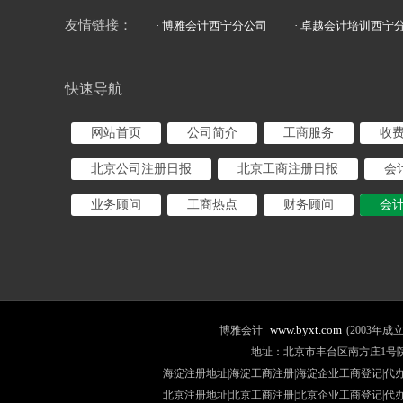
友情链接：
· 博雅会计西宁分公司
· 卓越会计培训西宁
快速导航
网站首页
公司简介
工商服务
收
北京公司注册日报
北京工商注册日报
会
业务顾问
工商热点
财务顾问
会
www.byxt.com
博雅会计
(2003
地址：北京市丰台区南方庄1号院2号楼安富大厦
海淀注册地址|海淀工商注册|海淀企业工商登记|代办
北京注册地址
|北京工商注册|
北京企业工商登记
|
代