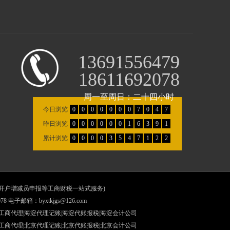
13691556479
18611692078
周一至周日：二十四小时
今日浏览
0
0
0
0
0
0
0
7
0
4
7
昨日浏览
0
0
0
0
0
0
1
6
3
9
1
累计浏览
0
0
0
0
3
5
4
7
1
2
2
保开户增减员申报等工商财税一站式服务)
8 电子邮箱：byxtkjgs@126.com
工商代理|海淀代理记账|海淀代账报税|海淀会计公司
工商代理
|
北京代理记账
|
北京代账报税
|
北京会计公司