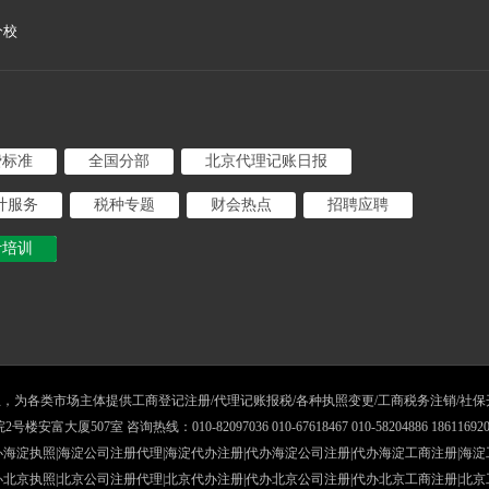
分校
费标准
全国分部
北京代理记账日报
计服务
税种专题
财会热点
招聘应聘
计培训
年成立，为各类市场主体提供工商登记注册/代理记账报税/各种执照变更/工商税务注销/社
507室 咨询热线：010-82097036 010-67618467 010-58204886 1861169207
海淀执照|
海淀公司注册代理|海淀代办注册|代办海淀公司注册|代办海淀工商注册|海淀
办北京执照
|
北京公司注册代理
|
北京代办注册
|
代办北京公司注册
|
代办北京工商注册
|
北京