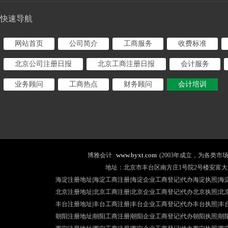
快速导航
网站首页
公司简介
工商服务
收费标准
北京公司注册日报
北京工商注册日报
会计服务
业务顾问
工商热点
财务顾问
会计培训
www.byxt.com
博雅会计
(2003年成立，为各类
地址：北京市丰台区南方庄1号院2号楼安富大厦507室 咨询热线
海淀注册地址|海淀工商注册|海淀企业工商登记|代办海淀执照|
海
北京注册地址
|北京工商注册|
北京企业工商登记
|
代办北京执照
|
北
丰台注册地址
|丰台工商注册|
丰台企业工商登记
|
代办丰台执照
|
丰
朝阳注册地址
|朝阳工商注册|
朝阳企业工商登记
|
代办朝阳执照
|
朝