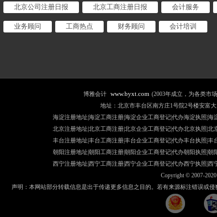
北京公司注册日报
北京工商注册日报
会计服务
业务顾问
工商热点
财务顾问
会计培训
www.byxt.com
博雅会计
(2003年成立，为各类
地址：北京市丰台区南方庄1号院2号楼安富大厦507室 咨询热线
海淀注册地址|海淀工商注册|海淀企业工商登记|代办海淀执照|
海
北京注册地址
|北京工商注册|
北京企业工商登记
|
代办北京执照
|
北
丰台注册地址
|丰台工商注册|
丰台企业工商登记
|
代办丰台执照
|
丰
朝阳注册地址
|朝阳工商注册|
朝阳企业工商登记
|
代办朝阳执照
|
朝
西宁注册地址
|西宁工商注册|
西宁企业工商登记
|
代办西宁执照
|
西
Copyright © 2007-2020 
声明：本网站部分转载信息是出于传递更多信息之目的。若有来源标注错误或侵